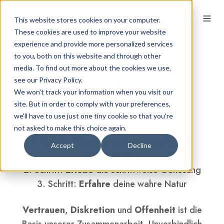
This website stores cookies on your computer.
These cookies are used to improve your website
experience and provide more personalized services
to you, both on this website and through other
Der Ablauf zu mehr
media. To find out more about the cookies we use,
see our Privacy Policy.
Wohlbefinden
We won't track your information when you visit our
site. But in order to comply with your preferences,
Wie soll das gehen?
we'll have to use just one tiny cookie so that you're
not asked to make this choice again.
1. Schritt:
Erkenne
und sei mutig für die
Accept
Decline
Veränderung
2. Schritt:
Erlebe
die schrittweise Genesung
3. Schritt:
Erfahre
deine wahre Natur
Vertrauen
,
Diskretion
und
Offenheit
ist die