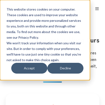
This website stores cookies on your computer.
These cookies are used to improve your website
experience and provide more personalized services
to you, both on this website and through other
Hier startet dein
media. To find out more about the cookies we use,
see our Privacy Policy.
Persönlichkeitsentwicklung Kurs
We won't track your information when you visit our
site. But in order to comply with your preferences,
Entdecke meine Angebote für ein glücklicheres
we'll have to use just one tiny cookie so that you're
und befreites Leben. Diese werden dein Leben
not asked to make this choice again.
positiv verändern. Mehr Energie, mehr Klarheit,
Accept
Decline
mehr Magie und mehr Zwanglosigkeit.